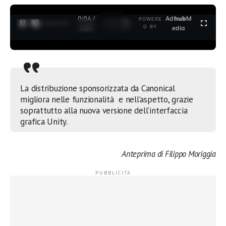
0:04 /
Ad
hub
M
POWERE
1
/
2
D BY
3:37
edia
La distribuzione sponsorizzata da Canonical
migliora nelle funzionalità e nell’aspetto, grazie
soprattutto alla nuova versione dell’interfaccia
grafica Unity.
Anteprima di Filippo Moriggia