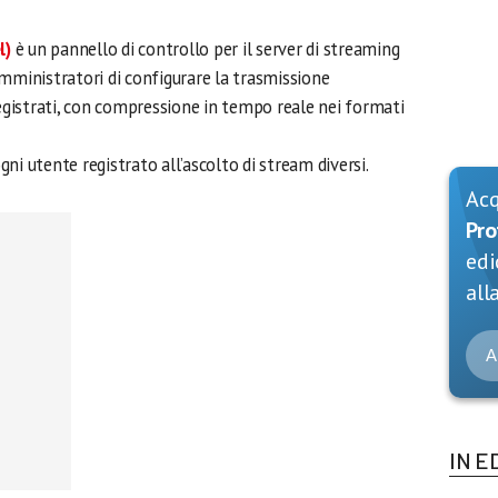
l)
è un pannello di controllo per il server di streaming
mministratori di configurare la trasmissione
registrati, con compressione in tempo reale nei formati
ni utente registrato all’ascolto di stream diversi.
Ac
Pro
edi
alla
A
IN E