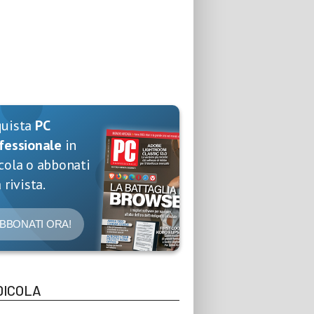
quista
PC
fessionale
in
cola o abbonati
 rivista.
BBONATI ORA!
DICOLA