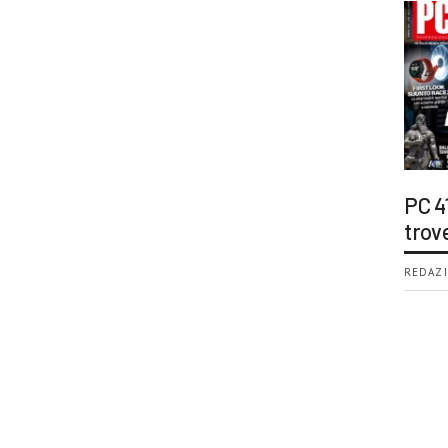
PC 4
trov
REDAZI