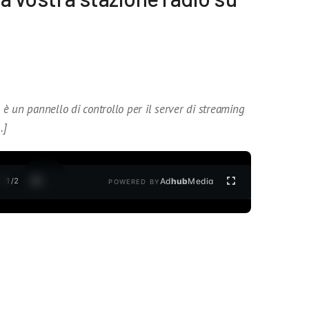
è un pannello di controllo per il server di streaming
…]
1
/
2
Ad
hub
Media
POWERED BY