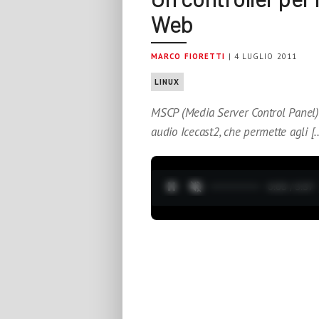
Web
MARCO FIORETTI
| 4 LUGLIO 2011
LINUX
MSCP (Media Server Control Panel) 
audio Icecast2, che permette agli [
0:04 / 3:37