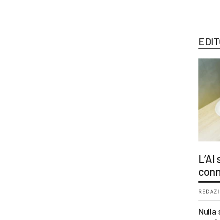
EDIT
L’AI
conn
REDAZI
Nulla 