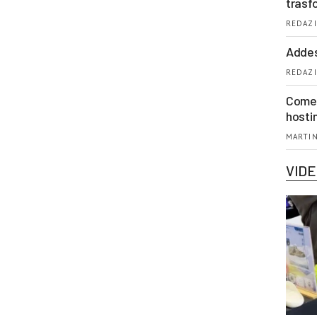
trasf
REDAZI
Addes
REDAZI
Come 
hosti
MARTIN
VID