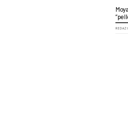
Moya
“pell
REDAZI