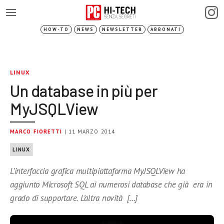
HOW-TO
NEWS
NEWSLETTER
ABBONATI
LINUX
Un database in più per
MyJSQLView
MARCO FIORETTI
| 11 MARZO 2014
LINUX
L’interfaccia grafica multipiattaforma MyJSQLView ha
aggiunto Microsoft SQL ai numerosi database che già era in
grado di supportare. L’altra novità […]