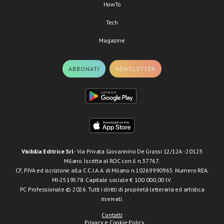
HowTo
Tech
Magazine
ABBONATI
NEWSLETTER
Visibilia Editrice Srl
- Via Privata Giovannino De Grassi 12/12A - 20123
Milano. Iscritta al ROC con il n.37767.
CF, P.IVA ed iscrizione alla C.C.I.A.A. di Milano n.10269990965. Numero REA:
MI-2519578. Capitale sociale € 100.000,00 I.V.
PC Professionale © 2026. Tutti i diritti di proprietà letteraria ed artistica
riservati.
Contatti
Privacy e Cookie Policy