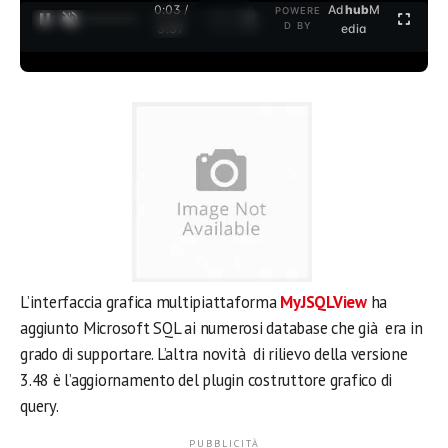
0:03 /
Ad
hub
M
POWERE
1
/
2
D BY
3:37
edia
L’interfaccia grafica multipiattaforma
MyJSQLView
ha
aggiunto Microsoft SQL ai numerosi database che già era in
grado di supportare. L’altra novità di rilievo della versione
3.48 è l’aggiornamento del plugin costruttore grafico di
query.