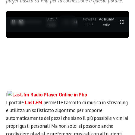
player basato su Php per la connessione a questo portale.
0:26 /
Ad
hub
M
POWERE
1
/
2
D BY
3:35
edia
I
l portale
Last.FM
permette l’ascolto di musica in streaming
e utilizza un sofisticato algoritmo per proporre
automaticamente dei pezzi che siano il più possibile vicini ai
propri gusti personali. Ma non solo: si possono anche
condividere playlist e preferenze musicali con altri utenti,