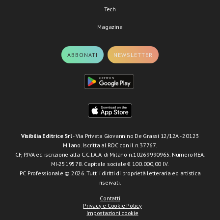
Tech
Magazine
ABBONATI
NEWSLETTER
Visibilia Editrice Srl
- Via Privata Giovannino De Grassi 12/12A - 20123
Milano. Iscritta al ROC con il n.37767.
CF, P.IVA ed iscrizione alla C.C.I.A.A. di Milano n.10269990965. Numero REA:
MI-2519578. Capitale sociale € 100.000,00 I.V.
PC Professionale © 2026. Tutti i diritti di proprietà letteraria ed artistica
riservati.
Contatti
Privacy e Cookie Policy
Impostazioni cookie