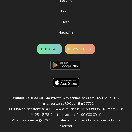
Security
HowTo
Tech
Magazine
ABBONATI
NEWSLETTER
Visibilia Editrice Srl
- Via Privata Giovannino De Grassi 12/12A - 20123
Milano. Iscritta al ROC con il n.37767.
CF, P.IVA ed iscrizione alla C.C.I.A.A. di Milano n.10269990965. Numero REA:
MI-2519578. Capitale sociale € 100.000,00 I.V.
PC Professionale © 2026. Tutti i diritti di proprietà letteraria ed artistica
riservati.