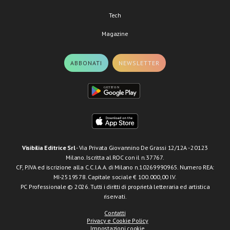
Tech
Magazine
ABBONATI
NEWSLETTER
Visibilia Editrice Srl
- Via Privata Giovannino De Grassi 12/12A - 20123
Milano. Iscritta al ROC con il n.37767.
CF, P.IVA ed iscrizione alla C.C.I.A.A. di Milano n.10269990965. Numero REA:
MI-2519578. Capitale sociale € 100.000,00 I.V.
PC Professionale © 2026. Tutti i diritti di proprietà letteraria ed artistica
riservati.
Contatti
Privacy e Cookie Policy
Impostazioni cookie