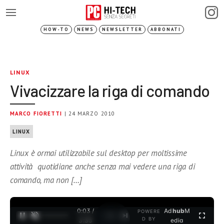
HOW-TO
NEWS
NEWSLETTER
ABBONATI
LINUX
Vivacizzare la riga di comando
MARCO FIORETTI
| 24 MARZO 2010
LINUX
Linux è ormai utilizzabile sul desktop per moltissime
attività quotidiane anche senza mai vedere una riga di
comando, ma non […]
0:03 /
Ad
hub
M
POWERE
1
/
2
D BY
3:35
edia