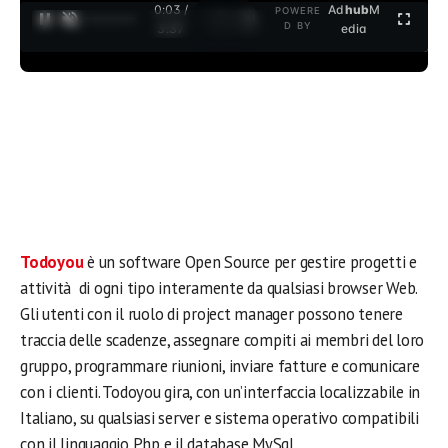
0:03 /
Ad
hub
M
POWERE
1
/
2
D BY
3:37
edia
Todoyou
è un software Open Source per gestire progetti e
attività di ogni tipo interamente da qualsiasi browser Web.
Gli utenti con il ruolo di project manager possono tenere
traccia delle scadenze, assegnare compiti ai membri del loro
gruppo, programmare riunioni, inviare fatture e comunicare
con i clienti. Todoyou gira, con un’interfaccia localizzabile in
Italiano, su qualsiasi server e sistema operativo compatibili
con il linguaggio Php e il database MySqL.