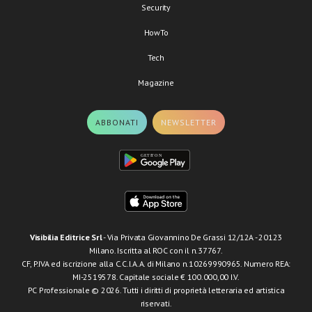
Security
HowTo
Tech
Magazine
ABBONATI
NEWSLETTER
Visibilia Editrice Srl
- Via Privata Giovannino De Grassi 12/12A - 20123
Milano. Iscritta al ROC con il n.37767.
CF, P.IVA ed iscrizione alla C.C.I.A.A. di Milano n.10269990965. Numero REA:
MI-2519578. Capitale sociale € 100.000,00 I.V.
PC Professionale © 2026. Tutti i diritti di proprietà letteraria ed artistica
riservati.