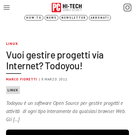
HOW-TO
NEWS
NEWSLETTER
ABBONATI
LINUX
Vuoi gestire progetti via
Internet? Todoyou!
MARCO FIORETTI
| 9 MARZO 2011
LINUX
Todoyou è un software Open Source per gestire progetti e
attività di ogni tipo interamente da qualsiasi browser Web.
Gli […]