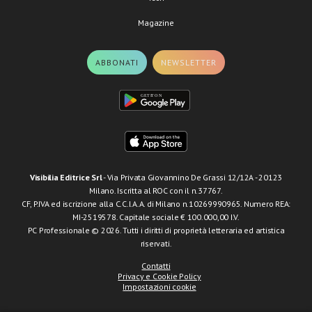
Magazine
ABBONATI
NEWSLETTER
Visibilia Editrice Srl
- Via Privata Giovannino De Grassi 12/12A - 20123
Milano. Iscritta al ROC con il n.37767.
CF, P.IVA ed iscrizione alla C.C.I.A.A. di Milano n.10269990965. Numero REA:
MI-2519578. Capitale sociale € 100.000,00 I.V.
PC Professionale © 2026. Tutti i diritti di proprietà letteraria ed artistica
riservati.
Contatti
Privacy e Cookie Policy
Impostazioni cookie