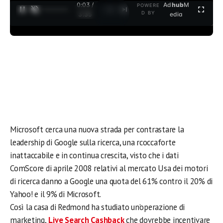
0:03 /
Ad
hub
M
POWERE
1
/
2
D BY
3:35
edia
Microsoft cerca una nuova strada per contrastare la
leadership di Google sulla ricerca, una rcoccaforte
inattaccabile e in continua crescita, visto che i dati
ComScore di aprile 2008 relativi al mercato Usa dei motori
di ricerca danno a Google una quota del 61% contro il 20% di
Yahoo! e il 9% di Microsoft.
Così la casa di Redmond ha studiato un’operazione di
marketing,
Live Search Cashback
che dovrebbe incentivare