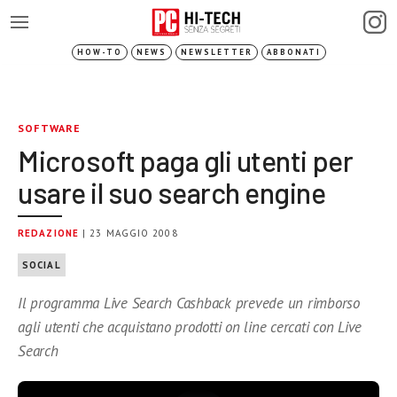
HOW-TO
NEWS
NEWSLETTER
ABBONATI
SOFTWARE
Microsoft paga gli utenti per
usare il suo search engine
REDAZIONE
| 23 MAGGIO 2008
SOCIAL
Il programma Live Search Cashback prevede un rimborso
agli utenti che acquistano prodotti on line cercati con Live
Search