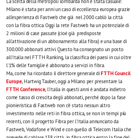
La scelta della metropoli lombarda non è stata casuale:
Milano è stata per anni un caso di eccellenza europea grazie
all’esperienza di Fastweb che già nel 2000 cablò la città
con la fibra ottica. Oggi la rete Fastweb ha un potenziale di
2 milioni di case passate (cioé già predisposte
all’attivazione di un abbonamento alla fibra) e una base di
300.000 abbonati attivi. Questo ha consegnato un posto
all’Italia nel FTTH Ranking, la classifica dei paesi in cui oltre
l’1% delle famiglie è abbonato a servizi in fibra.
Ma, come ha ricordato il direttore generale di
FTTH Council
Europe
, Hartwig Tauber, oggi a Milano per presentare la
FTTH Conference
, l’Italia in questi anni è andata indietro
come tasso di crescita degli abbonati, perché dopo la fase
pionieristica di Fastweb non c’è stato nessun altro
investimento nelle reti in fibra ottica, se non in tempi più
recenti, con il progetto Fibra per l’Italia annunciato da
Fastweb, Vodafone e Wind e con quello di Telecom Italia che
prevede di cablare 138 città in fibra ottica entro la fine del