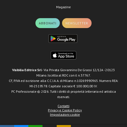
Magazine
ABBONATI
NEWSLETTER
Visibilia Editrice Srl
- Via Privata Giovannino De Grassi 12/12A - 20123
Milano. Iscritta al ROC con il n.37767.
CF, P.IVA ed iscrizione alla C.C.I.A.A. di Milano n.10269990965. Numero REA:
MI-2519578. Capitale sociale € 100.000,00 I.V.
PC Professionale © 2026. Tutti i diritti di proprietà letteraria ed artistica
riservati.
Contatti
Privacy e Cookie Policy
Impostazioni cookie