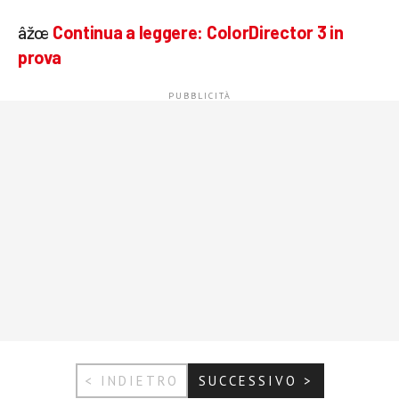
âžœ
Continua a leggere:
ColorDirector 3 in
prova
< INDIETRO
SUCCESSIVO >