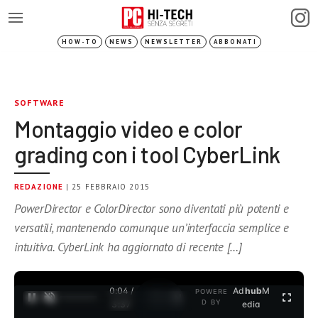
HOW-TO
NEWS
NEWSLETTER
ABBONATI
SOFTWARE
Montaggio video e color
grading con i tool CyberLink
REDAZIONE
| 25 FEBBRAIO 2015
PowerDirector e ColorDirector sono diventati più potenti e
versatili, mantenendo comunque un’interfaccia semplice e
intuitiva. CyberLink ha aggiornato di recente […]
0:04 /
Ad
hub
M
POWERE
1
/
2
D BY
3:37
edia