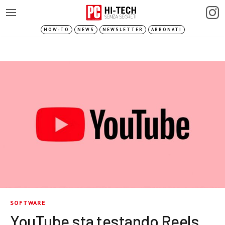
HOW-TO
NEWS
NEWSLETTER
ABBONATI
SOFTWARE
YouTube sta testando Reels