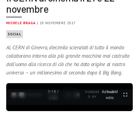
novembre
MICHELE BRAGA
| 20 NOVEMBRE 2017
SOCIAL
AL CERN di Ginevra, diecimila scienziati di tutto il mondo
collaborano intorno alla più grande macchina mai costruita
dall’uomo alla ricerca di ciò che ha dato origine al nostro
universo – un milionesimo di secondo dopo il Big Bang.
0:18 /
Ad
hub
M
POWERE
1
/
2
D BY
3:35
edia