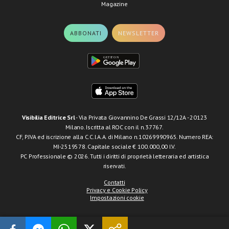
Magazine
ABBONATI
NEWSLETTER
Visibilia Editrice Srl
- Via Privata Giovannino De Grassi 12/12A - 20123
Milano. Iscritta al ROC con il n.37767.
CF, P.IVA ed iscrizione alla C.C.I.A.A. di Milano n.10269990965. Numero REA:
MI-2519578. Capitale sociale € 100.000,00 I.V.
PC Professionale © 2026. Tutti i diritti di proprietà letteraria ed artistica
riservati.
Contatti
Privacy e Cookie Policy
Impostazioni cookie