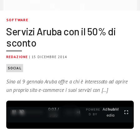
SOFTWARE
Servizi Aruba con il 50% di
sconto
REDAZIONE
| 15 DICEMBRE 2014
SOCIAL
Sino al 9 gennaio Aruba offre a chi è interessato ad aprire
un proprio sito e-commerce i suoi servizi con […]
0:03 /
Ad
hub
M
POWERE
1
/
2
D BY
3:35
edia