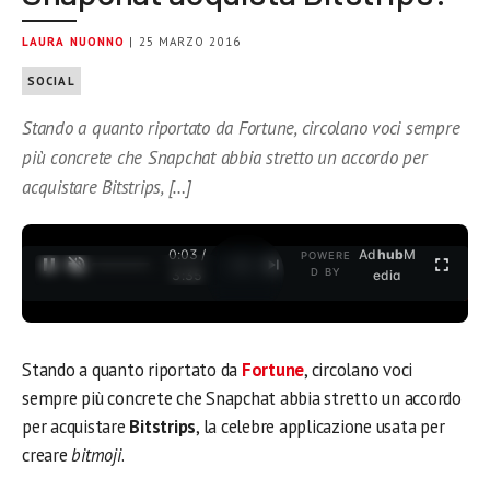
LAURA NUONNO
| 25 MARZO 2016
SOCIAL
Stando a quanto riportato da Fortune, circolano voci sempre
più concrete che Snapchat abbia stretto un accordo per
acquistare Bitstrips, […]
0:03 /
Ad
hub
M
POWERE
1
/
2
D BY
3:35
edia
Stando a quanto riportato da
Fortune
, circolano voci
sempre più concrete che Snapchat abbia stretto un accordo
per acquistare
Bitstrips
, la celebre applicazione usata per
creare
bitmoji
.