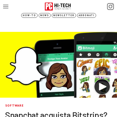
HOW-TO
NEWS
NEWSLETTER
ABBONATI
SOFTWARE
Snapchat acquista Bitstrips?