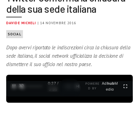
della sua sede italiana
DAVIDE MICHELI
| 14 NOVEMBRE 2016
SOCIAL
Dopo avervi riportato le indiscrezioni circa la chiusura della
sede italiana, il social network ufficializza la decisione di
dismettere il suo ufficio nel nostro paese.
0:27 /
Ad
hub
M
POWERE
1
/
2
D BY
3:35
edia