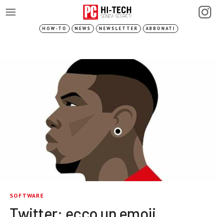
HOW-TO
NEWS
NEWSLETTER
ABBONATI
SOFTWARE
Twitter: ecco un emoji