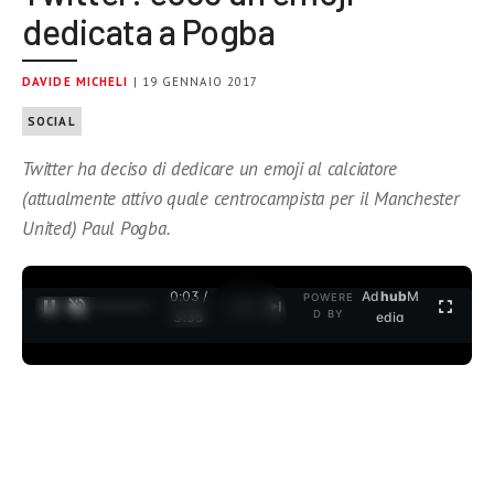
dedicata a Pogba
DAVIDE MICHELI
| 19 GENNAIO 2017
SOCIAL
Twitter ha deciso di dedicare un emoji al calciatore
(attualmente attivo quale centrocampista per il Manchester
United) Paul Pogba.
0:03 /
Ad
hub
M
POWERE
1
/
2
D BY
3:35
edia