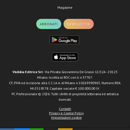
Magazine
ABBONATI
NEWSLETTER
Visibilia Editrice Srl
- Via Privata Giovannino De Grassi 12/12A - 20123
Milano. Iscritta al ROC con il n.37767.
CF, P.IVA ed iscrizione alla C.C.I.A.A. di Milano n.10269990965. Numero REA:
MI-2519578. Capitale sociale € 100.000,00 I.V.
PC Professionale © 2026. Tutti i diritti di proprietà letteraria ed artistica
riservati.
Contatti
Privacy e Cookie Policy
Impostazioni cookie