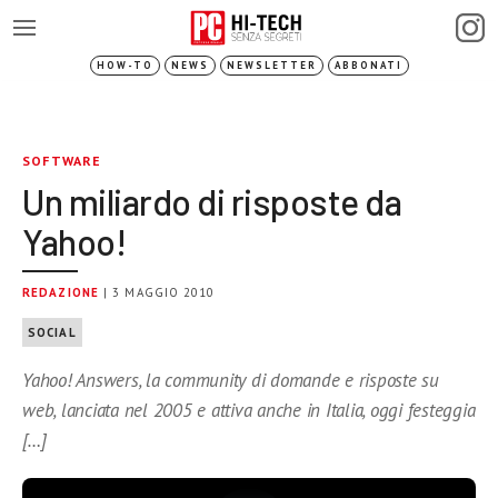
HOW-TO
NEWS
NEWSLETTER
ABBONATI
SOFTWARE
Un miliardo di risposte da
Yahoo!
REDAZIONE
| 3 MAGGIO 2010
SOCIAL
Yahoo! Answers, la community di domande e risposte su
web, lanciata nel 2005 e attiva anche in Italia, oggi festeggia
[…]