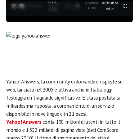
0:20 /
Ad
hub
M
POWERE
1
/
2
D BY
3:35
edia
Yahoo! Answers, la community di domande e risposte su
web, lanciata nel 2005 e attiva anche in Italia, oggi
festeggia un traguardo significativo. E’ stata postata la
miliardesima risposta, a coronamento di un servizio
disponibile in nove lingue e in 21 paesi.
Yahoo! Answers
conta 198 milioni di utenti in tutto il
mondo e 1.532 miliardi di pagine viste (dati ComScore
marzo 2010). Il ritmo di aggiornamento del sito è