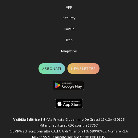
App
Security
HowTo
Tech
Magazine
ABBONATI
NEWSLETTER
Visibilia Editrice Srl
- Via Privata Giovannino De Grassi 12/12A - 20123
Milano. Iscritta al ROC con il n.37767.
CF, P.IVA ed iscrizione alla C.C.I.A.A. di Milano n.10269990965. Numero REA:
MI-2519578. Capitale sociale € 100.000,00 I.V.