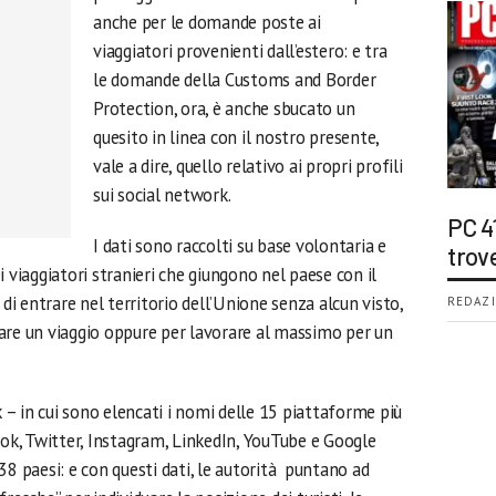
anche per le domande poste ai
viaggiatori provenienti dall’estero: e tra
le domande della Customs and Border
Protection, ora, è anche sbucato un
quesito in linea con il nostro presente,
vale a dire, quello relativo ai propri profili
sui social network.
PC 4
I dati sono raccolti su base volontaria e
trov
 viaggiatori stranieri che giungono nel paese con il
di entrare nel territorio dell’Unione senza alcun visto,
REDAZI
are un viaggio oppure per lavorare al massimo per un
k – in cui sono elencati i nomi delle 15 piattaforme più
ook, Twitter, Instagram, LinkedIn, YouTube e Google
i 38 paesi: e con questi dati, le autorità puntano ad