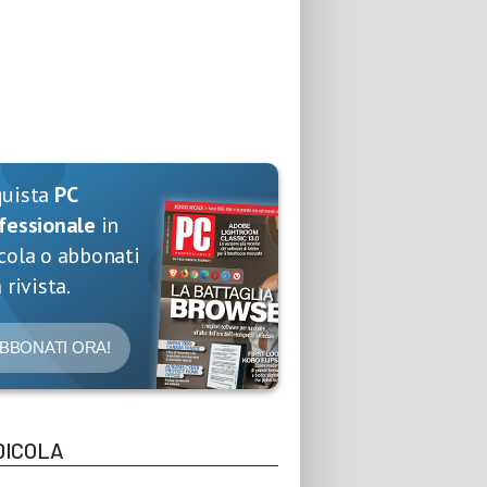
quista
PC
fessionale
in
cola o abbonati
 rivista.
BBONATI ORA!
DICOLA