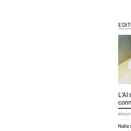
EDIT
L’AI
conn
REDAZI
Nulla 