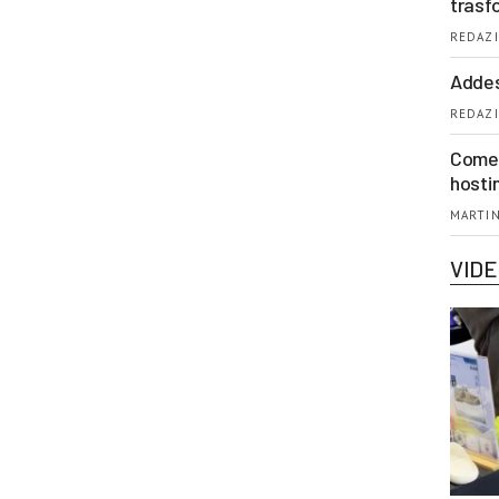
trasf
REDAZI
Addes
REDAZI
Come 
hosti
MARTIN
VID