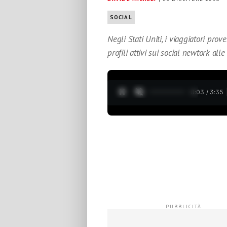
SOCIAL
Negli Stati Uniti, i viaggiatori prov
profili attivi sui social newtork alle 
0:04 / 3:35