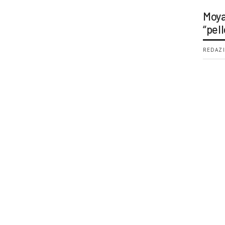
Moya
“pell
REDAZI