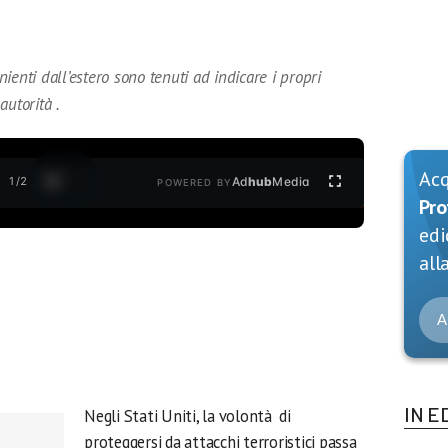
enienti dall’estero sono tenuti ad indicare i propri
autorità .
Ac
1
/
2
Ad
hub
Media
POWERED BY
Pro
edi
alla
A
IN E
Negli Stati Uniti, la volontà di
proteggersi da attacchi terroristici passa