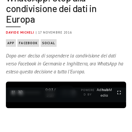
condivisione dei dati in
Europa
DAVIDE MICHELI
| 17 NOVEMBRE 2016
APP
FACEBOOK
SOCIAL
Dopo aver deciso di sospendere la condivisione dei dati
verso Facebook in Germania e Inghilterra, ora WhatsApp ha
esteso questa decisione a tutta l’Europa.
0:04 /
Ad
hub
M
POWERE
1
/
2
D BY
3:37
edia