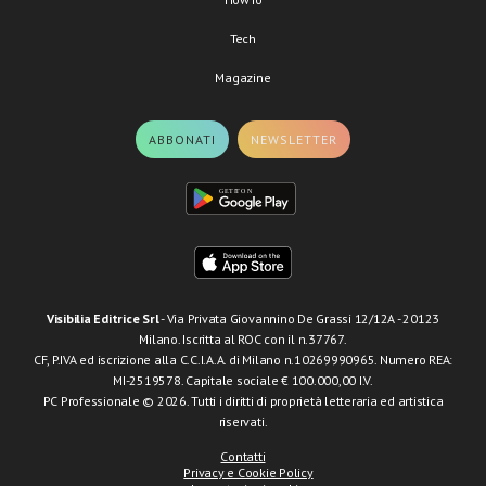
Tech
Magazine
ABBONATI
NEWSLETTER
Visibilia Editrice Srl
- Via Privata Giovannino De Grassi 12/12A - 20123
Milano. Iscritta al ROC con il n.37767.
CF, P.IVA ed iscrizione alla C.C.I.A.A. di Milano n.10269990965. Numero REA:
MI-2519578. Capitale sociale € 100.000,00 I.V.
PC Professionale © 2026. Tutti i diritti di proprietà letteraria ed artistica
riservati.
Contatti
Privacy e Cookie Policy