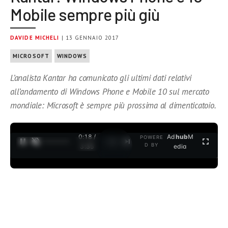
Mobile sempre più giù
DAVIDE MICHELI
| 13 GENNAIO 2017
MICROSOFT
WINDOWS
L’analista Kantar ha comunicato gli ultimi dati relativi
all’andamento di Windows Phone e Mobile 10 sul mercato
mondiale: Microsoft è sempre più prossima al dimenticatoio.
0:19 /
Ad
hub
M
POWERE
1
/
2
D BY
3:35
edia