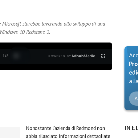
e Microsoft starebbe lavorando allo sviluppo di una
 Windows 10 Redstone 2.
Ac
1
/
2
Ad
hub
Media
POWERED BY
Pro
edi
alla
A
IN E
Nonostante l’azienda di Redmond non
abbia rilasciato informazioni dettagliate