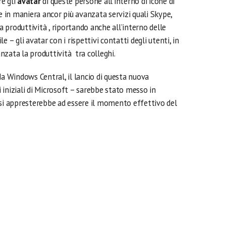
e gli
avatar
di queste persone all’interno di icone di
re in maniera ancor più avanzata servizi quali Skype,
produttività , riportando anche all’interno delle
ile – gli avatar con i rispettivi contatti degli utenti, in
zata la produttività tra colleghi.
da Windows Central, il lancio di questa nuova
iniziali di Microsoft – sarebbe stato messo in
 si appresterebbe ad essere il momento effettivo del