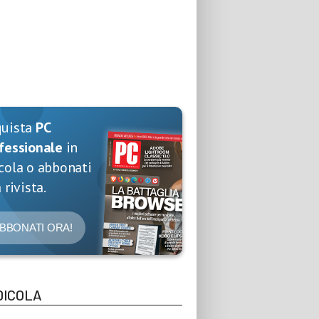
quista
PC
fessionale
in
cola o abbonati
 rivista.
BBONATI ORA!
DICOLA