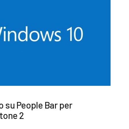
ro su People Bar per
tone 2