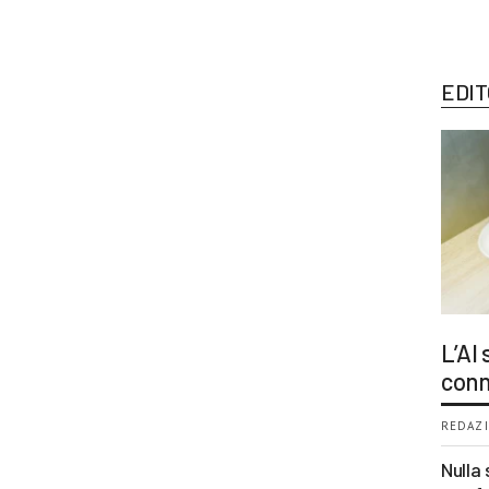
EDIT
L’AI
conn
REDAZI
Nulla 