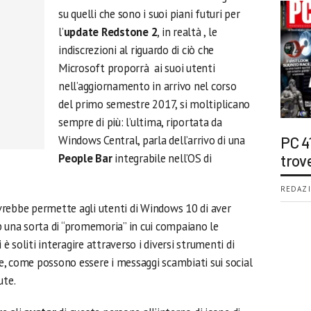
su quelli che sono i suoi piani futuri per
l’
update Redstone 2
, in realtà , le
indiscrezioni al riguardo di ciò che
Microsoft proporrà ai suoi utenti
nell’aggiornamento in arrivo nel corso
del primo semestre 2017, si moltiplicano
sempre di più: l’ultima, riportata da
Windows Central, parla dell’arrivo di una
PC 4
People Bar
integrabile nell’OS di
trov
REDAZI
rebbe permette agli utenti di Windows 10 di aver
p una sorta di “promemoria” in cui compaiano le
 è soliti interagire attraverso i diversi strumenti di
, come possono essere i messaggi scambiati sui social
ute.