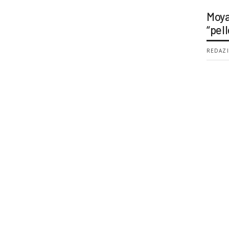
Moya
“pell
REDAZI