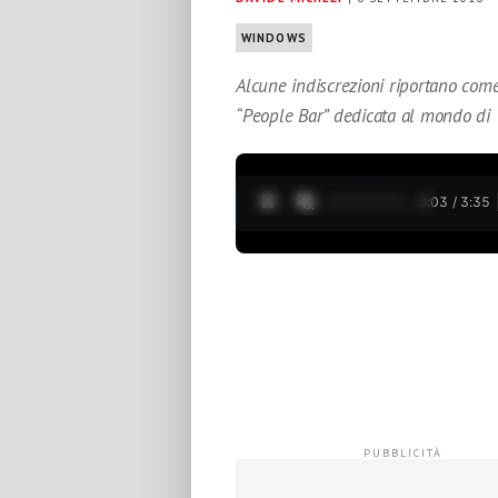
WINDOWS
Alcune indiscrezioni riportano com
“People Bar” dedicata al mondo di
0:04 / 3:35