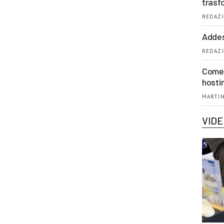
trasf
REDAZI
Addes
REDAZI
Come 
hosti
MARTIN
VID