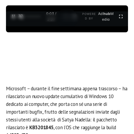
0:03 /
Ad
hub
M
POWERE
1
/
2
D BY
3:37
edia
Microsoft – durante il fine settimana appena trascorso – ha
rilasciato un nuovo update cumulativo di Windows 10
dedicato ai computer, che porta con sé una serie di
importanti bugfix, frutto delle segnalazioni inviate dagli
stessi utenti alla società di Satya Nadella: il pacchetto
rilasciato è
KB3201845
, con l’OS che raggiunge la build