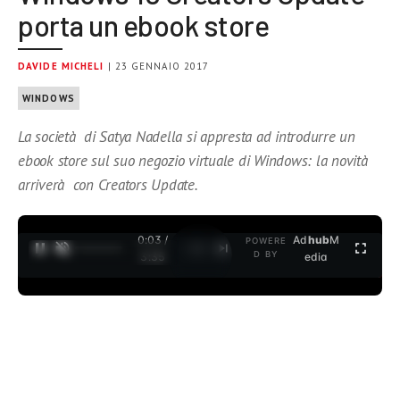
porta un ebook store
DAVIDE MICHELI
| 23 GENNAIO 2017
WINDOWS
La società di Satya Nadella si appresta ad introdurre un
ebook store sul suo negozio virtuale di Windows: la novità
arriverà con Creators Update.
0:03 /
Ad
hub
M
POWERE
1
/
2
D BY
3:35
edia