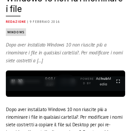
i file
REDAZIONE
| 9 FEBBRAIO 2016
WINDOWS
Dopo aver installato Windows 10 non riuscite più a
rinominare i file in qualsiasi cartella?. Per modificare i nomi
siete costretti a […]
0:04 /
Ad
hub
M
POWERE
1
/
2
D BY
3:37
edia
Dopo aver installato Windows 10 non riuscite più a
rinominare i file in qualsiasi cartella?. Per modificare i nomi
siete costretti a copiare il file sul Desktop per poi re-