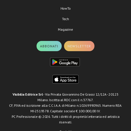
HowTo
Tech
Magazine
ABBONATI
NEWSLETTER
Visibilia Editrice Srl
- Via Privata Giovannino De Grassi 12/12A - 20123
Milano. Iscritta al ROC con il n.37767.
CF, P.IVA ed iscrizione alla C.C.I.A.A. di Milano n.10269990965. Numero REA:
MI-2519578. Capitale sociale € 100.000,00 I.V.
PC Professionale © 2026. Tutti i diritti di proprietà letteraria ed artistica
riservati.