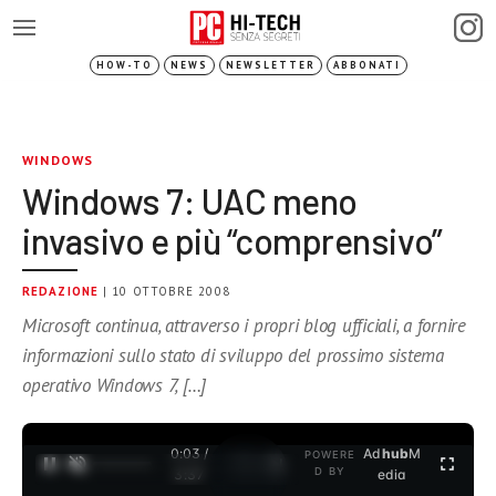
HOW-TO
NEWS
NEWSLETTER
ABBONATI
WINDOWS
Windows 7: UAC meno
invasivo e più “comprensivo”
REDAZIONE
| 10 OTTOBRE 2008
Microsoft continua, attraverso i propri blog ufficiali, a fornire
informazioni sullo stato di sviluppo del prossimo sistema
operativo Windows 7, […]
0:03 /
Ad
hub
M
POWERE
1
/
2
D BY
3:37
edia