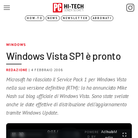
HOW-TO
NEWS
NEWSLETTER
ABBONATI
WINDOWS
Windows Vista SP1 è pronto
REDAZIONE
| 4 FEBBRAIO 2008
Microsoft ha rilasciato il Service Pack 1 per Windows Vista
nella sua versione definitiva (RTM): lo ha annunciato Mike
Nash sul blog ufficiale di Windows Vista. Sono state svelate
anche le date effettive di distribuzione dell’aggiornamento
tramite Windows Update.
0:03 /
Ad
hub
M
POWERE
1
/
2
D BY
3:37
edia