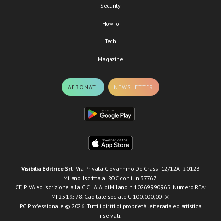
Security
HowTo
Tech
Magazine
ABBONATI
NEWSLETTER
Visibilia Editrice Srl
- Via Privata Giovannino De Grassi 12/12A - 20123
Milano. Iscritta al ROC con il n.37767.
CF, P.IVA ed iscrizione alla C.C.I.A.A. di Milano n.10269990965. Numero REA:
MI-2519578. Capitale sociale € 100.000,00 I.V.
PC Professionale © 2026. Tutti i diritti di proprietà letteraria ed artistica
riservati.