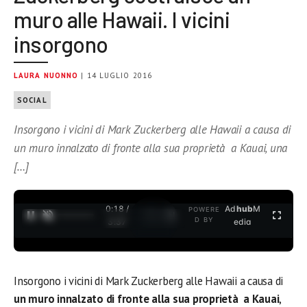
muro alle Hawaii. I vicini
insorgono
LAURA NUONNO
| 14 LUGLIO 2016
SOCIAL
Insorgono i vicini di Mark Zuckerberg alle Hawaii a causa di
un muro innalzato di fronte alla sua proprietà a Kauai, una
[…]
0:19 /
Ad
hub
M
POWERE
1
/
2
D BY
3:37
edia
Insorgono i vicini di Mark Zuckerberg alle Hawaii a causa di
un muro innalzato di fronte alla sua proprietà a Kauai
,