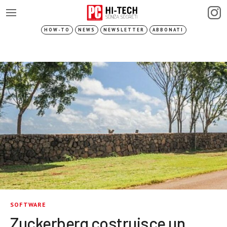
HOW-TO
NEWS
NEWSLETTER
ABBONATI
SOFTWARE
Zuckerberg costruisce un