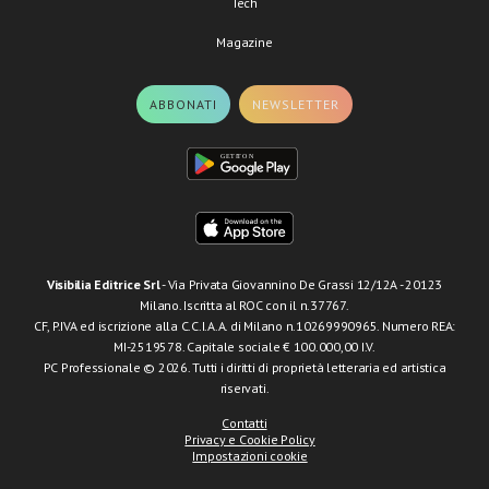
Tech
Magazine
ABBONATI
NEWSLETTER
Visibilia Editrice Srl
- Via Privata Giovannino De Grassi 12/12A - 20123
Milano. Iscritta al ROC con il n.37767.
CF, P.IVA ed iscrizione alla C.C.I.A.A. di Milano n.10269990965. Numero REA:
MI-2519578. Capitale sociale € 100.000,00 I.V.
PC Professionale © 2026. Tutti i diritti di proprietà letteraria ed artistica
riservati.
Contatti
Privacy e Cookie Policy
Impostazioni cookie