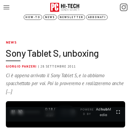
HOW-TO
NEWS
NEWSLETTER
ABBONATI
NEWS
Sony Tablet S, unboxing
GIORGIO PANZERI
| 28 SETTEMBRE 2011
Ci è appena arrivato il Sony Tablet S, e lo abbiamo
spacchettato per voi. Poi lo proveremo e realizzeremo anche
[…]
0:18 /
Ad
hub
M
POWERE
1
/
2
D BY
3:37
edia