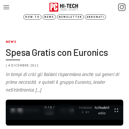
HOW-TO
NEWS
NEWSLETTER
ABBONATI
NEWS
Spesa Gratis con Euronics
| 4 DICEMBRE 2012
In tempi di crisi gli italiani risparmiano anche sui generi di
prima necessità e quindi il gruppo Euronics, leader
nell’elettronica […]
0:18 /
Ad
hub
M
POWERE
1
/
2
D BY
3:35
edia