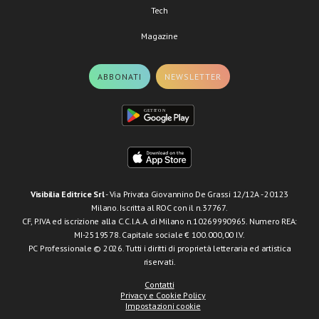
Tech
Magazine
ABBONATI
NEWSLETTER
Visibilia Editrice Srl
- Via Privata Giovannino De Grassi 12/12A - 20123
Milano. Iscritta al ROC con il n.37767.
CF, P.IVA ed iscrizione alla C.C.I.A.A. di Milano n.10269990965. Numero REA:
MI-2519578. Capitale sociale € 100.000,00 I.V.
PC Professionale © 2026. Tutti i diritti di proprietà letteraria ed artistica
riservati.
Contatti
Privacy e Cookie Policy
Impostazioni cookie