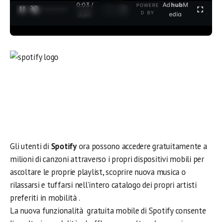
0:03 /
Ad
hub
M
POWERE
1
/
2
D BY
3:37
edia
Gli utenti di
Spotify
ora possono accedere gratuitamente a
milioni di canzoni attraverso i propri dispositivi mobili per
ascoltare le proprie playlist, scoprire nuova musica o
rilassarsi e tuffarsi nell’intero catalogo dei propri artisti
preferiti in mobilità .
La nuova funzionalità gratuita mobile di Spotify consente