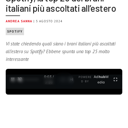
italiani più ascoltati all’estero
ANDREA SANNA
| 5 AGOSTO 2024
SPOTIFY
Vi state chiedendo quali siano i brani italiani più ascoltati
all’estero su Spotify? Ebbene spunta una top 25 molto
interessante
0:04 /
Ad
hub
M
POWERE
1
/
2
D BY
3:35
edia