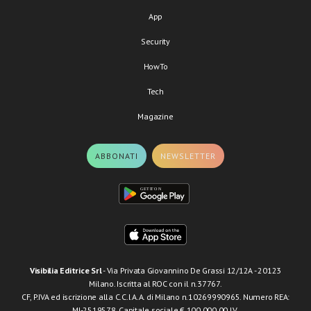
App
Security
HowTo
Tech
Magazine
ABBONATI
NEWSLETTER
Visibilia Editrice Srl
- Via Privata Giovannino De Grassi 12/12A - 20123
Milano. Iscritta al ROC con il n.37767.
CF, P.IVA ed iscrizione alla C.C.I.A.A. di Milano n.10269990965. Numero REA:
MI-2519578. Capitale sociale € 100.000,00 I.V.