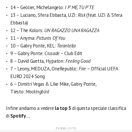
14 – Geolier, Michelangelo:
I P’ ME, TU P’ TE
13 – Luciano, Sfera Ebbasta, UZI:
Risk
(feat. UZI & Sfera
Ebbasta)
12 – The Kolors:
UN RAGAZZO UNA RAGAZZA
11 – Anyma:
Pictures Of You
10 – Gabry Ponte, KEL:
Tarantella
9 – Gabry Ponte:
Crusade
– Club Edit
8 – David Guetta, Hypaton:
Feeling Good
7 – Leony, MEDUZA, OneRepublic:
Fire
– Official UEFA
EURO 2024 Song
6 – Dimitri Vegas & Like Mike, Gabry Ponte,
Tiësto:
Mockingbird
Infine andiamo a vedere
la top 5
di questa speciale classifica
di
Spotify
….