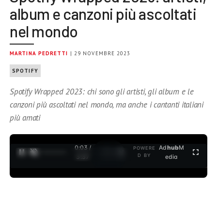
album e canzoni più ascoltati
nel mondo
MARTINA PEDRETTI
| 29 NOVEMBRE 2023
SPOTIFY
Spotify Wrapped 2023: chi sono gli artisti, gli album e le
canzoni più ascoltati nel mondo, ma anche i cantanti italiani
più amati
0:04 /
Ad
hub
M
POWERE
1
/
2
D BY
3:37
edia