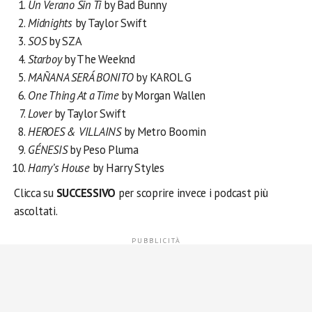
Un Verano Sin Ti
by Bad Bunny
Midnights
by Taylor Swift
SOS
by SZA
Starboy
by The Weeknd
MAÑANA SERÁ BONITO
by KAROL G
One Thing At a Time
by Morgan Wallen
Lover
by Taylor Swift
HEROES & VILLAINS
by Metro Boomin
GÉNESIS
by Peso Pluma
Harry’s House
by Harry Styles
Clicca su
SUCCESSIVO
per scoprire invece i podcast più
ascoltati.