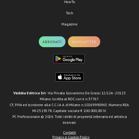
HowTo
Tech
Magazine
ABBONATI
NEWSLETTER
Visibilia Editrice Srl
- Via Privata Giovannino De Grassi 12/12A - 20123
Milano. Iscritta al ROC con il n.37767.
CF, P.IVA ed iscrizione alla C.C.I.A.A. di Milano n.10269990965. Numero REA:
MI-2519578. Capitale sociale € 100.000,00 I.V.
PC Professionale © 2026. Tutti i diritti di proprietà letteraria ed artistica
riservati.
Contatti
Privacy e Cookie Policy