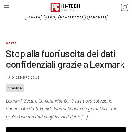
HOW-TO
NEWS
NEWSLETTER
ABBONATI
NEWS
Stop alla fuoriuscita dei dati
confidenziali grazie a Lexmark
| 5 DICEMBRE 2012
STAMPA
Lexmark Secure Content Monitor è la nuova soluzione
annunciata da Lexmark International che garantisce una
protezione dei dati confidenziali delle […]