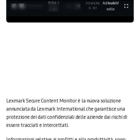
0:04 /
Ad
hub
M
POWERE
1
/
2
D BY
3:35
edia
Lexmark Secure Content Monitor è la nuova soluzione
annunciata da Lexmark International che garantisce una
protezione dei dati confidenziali delle aziende dai rischi di
essere tracciati e intercettati.
Informazioni relative ai profitti e alla produttività sono