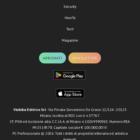
Security
HowTo
Tech
Magazine
ABBONATI
NEWSLETTER
Visibilia Editrice Srl
- Via Privata Giovannino De Grassi 12/12A - 20123
Milano. Iscritta al ROC con il n.37767.
CF, P.IVA ed iscrizione alla C.C.I.A.A. di Milano n.10269990965. Numero REA:
MI-2519578. Capitale sociale € 100.000,00 I.V.
PC Professionale © 2026. Tutti i diritti di proprietà letteraria ed artistica
riservati.