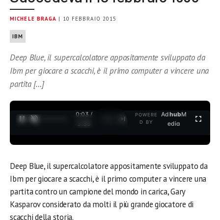
MICHELE BRAGA
| 10 FEBBRAIO 2015
IBM
Deep Blue, il supercalcolatore appositamente sviluppato da
Ibm per giocare a scacchi, è il primo computer a vincere una
partita […]
0:04 /
Ad
hub
M
POWERE
1
/
2
D BY
3:35
edia
Deep Blue, il supercalcolatore appositamente sviluppato da
Ibm per giocare a scacchi, è il primo computer a vincere una
partita contro un campione del mondo in carica, Gary
Kasparov considerato da molti il più grande giocatore di
scacchi della storia.