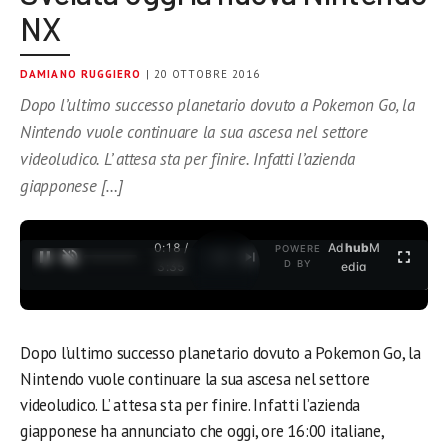
NX
DAMIANO RUGGIERO
| 20 OTTOBRE 2016
Dopo l’ultimo successo planetario dovuto a Pokemon Go, la
Nintendo vuole continuare la sua ascesa nel settore
videoludico. L’ attesa sta per finire. Infatti l’azienda
giapponese […]
0:18 /
Ad
hub
M
POWERE
1
/
2
D BY
3:35
edia
Dopo l’ultimo successo planetario dovuto a Pokemon Go, la
Nintendo vuole continuare la sua ascesa nel settore
videoludico. L’ attesa sta per finire. Infatti l’azienda
giapponese ha annunciato che oggi, ore 16:00 italiane,