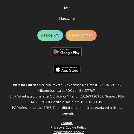
Tech
Magazine
ABBONATI
NEWSLETTER
Visibilia Editrice Srl
- Via Privata Giovannino De Grassi 12/12A - 20123
Milano. Iscritta al ROC con il n.37767.
CF, P.IVA ed iscrizione alla C.C.I.A.A. di Milano n.10269990965. Numero REA:
MI-2519578. Capitale sociale € 100.000,00 I.V.
PC Professionale © 2026. Tutti i diritti di proprietà letteraria ed artistica
riservati.
Contatti
Privacy e Cookie Policy
Impostazioni cookie