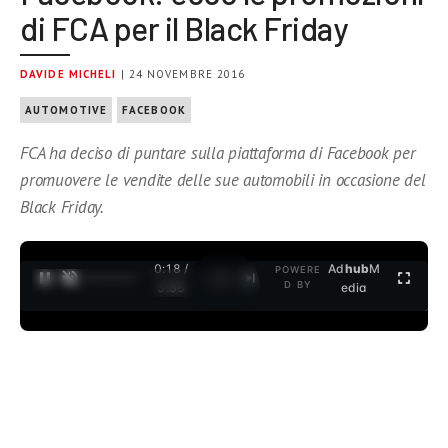
di FCA per il Black Friday
DAVIDE MICHELI
| 24 NOVEMBRE 2016
AUTOMOTIVE
FACEBOOK
FCA ha deciso di puntare sulla piattaforma di Facebook per
promuovere le vendite delle sue automobili in occasione del
Black Friday.
0:18 /
Ad
hub
M
POWERE
1
/
2
D BY
3:35
edia