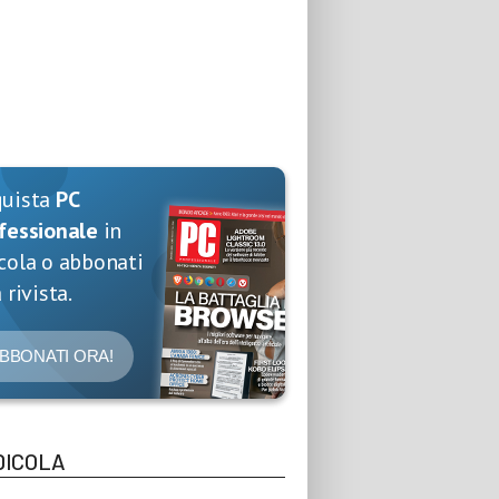
quista
PC
fessionale
in
cola o abbonati
 rivista.
BBONATI ORA!
DICOLA