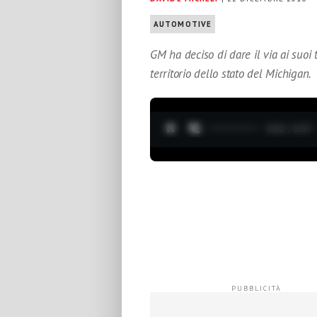
AUTOMOTIVE
GM ha deciso di dare il via ai suoi 
territorio dello stato del Michigan.
0:03 / 3:37