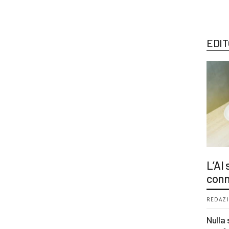
EDIT
L’AI
conn
REDAZI
Nulla 