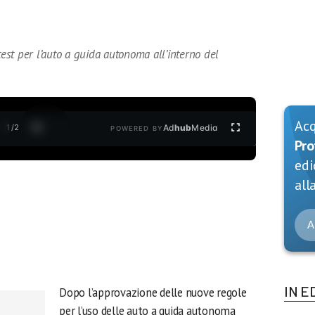
test per l’auto a guida autonoma all’interno del
Ac
1
/
2
Ad
hub
Media
POWERED BY
Pro
edi
alla
A
IN E
Dopo l’approvazione delle nuove regole
per l’uso delle auto a guida autonoma