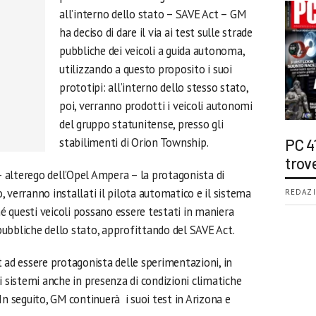
all’interno dello stato – SAVE Act – GM
ha deciso di dare il via ai test sulle strade
pubbliche dei veicoli a guida autonoma,
utilizzando a questo proposito i suoi
prototipi: all’interno dello stesso stato,
poi, verranno prodotti i veicoli autonomi
del gruppo statunitense, presso gli
stabilimenti di Orion Township.
PC 4
trov
 – alterego dell’Opel Ampera – la protagonista di
 verranno installati il pilota automatico e il sistema
REDAZI
hé questi veicoli possano essere testati in maniera
 pubbliche dello stato, approfittando del SAVE Act.
it ad essere protagonista delle sperimentazioni, in
i sistemi anche in presenza di condizioni climatiche
In seguito, GM continuerà i suoi test in Arizona e