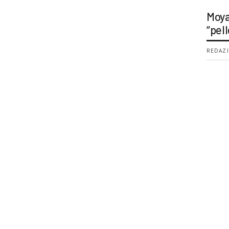
Moya
“pell
REDAZI