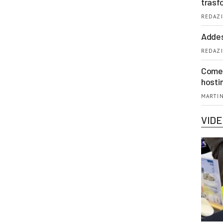
trasf
REDAZI
Addes
REDAZI
Come 
hosti
MARTIN
VID