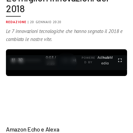
2018
REDAZIONE
| 20 GENNAIO 2020
Le 7 innovazioni tecnologiche che hanno segnato il 2018 e
cambiato le nostre vite.
0:04 /
Ad
hub
M
POWERE
1
/
2
D BY
3:35
edia
Amazon Echo e Alexa