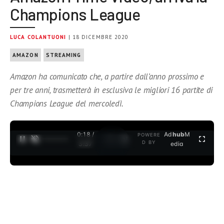
Champions League
LUCA COLANTUONI
| 18 DICEMBRE 2020
AMAZON
STREAMING
Amazon ha comunicato che, a partire dall’anno prossimo e
per tre anni, trasmetterà in esclusiva le migliori 16 partite di
Champions League del mercoledì.
0:19 /
Ad
hub
M
POWERE
1
/
2
D BY
3:37
edia