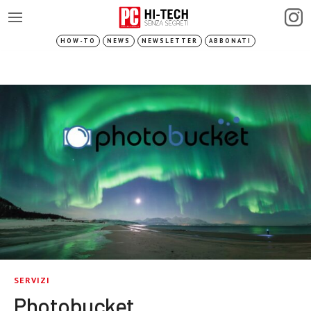
HOW-TO
NEWS
NEWSLETTER
ABBONATI
SERVIZI
Photobucket