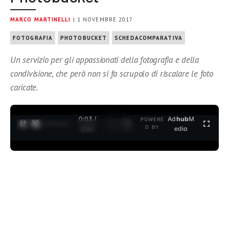
MARCO MARTINELLI
| 1 NOVEMBRE 2017
FOTOGRAFIA
PHOTOBUCKET
SCHEDACOMPARATIVA
Un servizio per gli appassionati della fotografia e della
condivisione, che però non si fa scrupolo di riscalare le foto
caricate.
0:04 /
Ad
hub
M
POWERE
1
/
2
D BY
3:37
edia