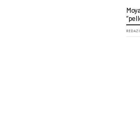
Moya
“pell
REDAZI