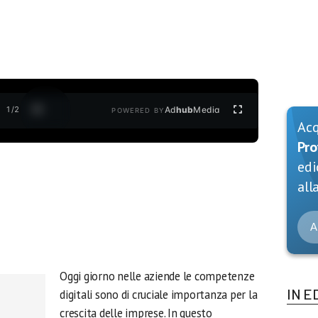
1
/
2
Ad
hub
Media
POWERED BY
Ac
Pro
edi
alla
A
Oggi giorno nelle aziende le competenze
IN E
digitali sono di cruciale importanza per la
crescita delle imprese. In questo