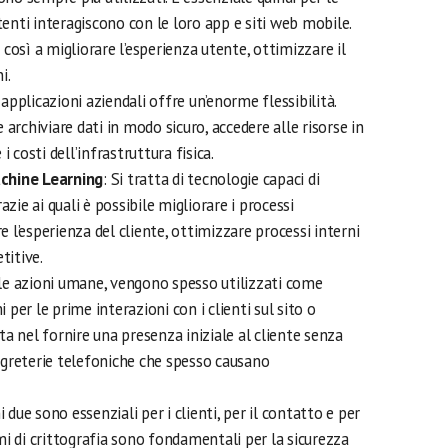
nti interagiscono con le loro app e siti web mobile.
così a migliorare l’esperienza utente, ottimizzare il
i.
e applicazioni aziendali offre un’enorme flessibilità.
archiviare dati in modo sicuro, accedere alle risorse in
 i costi dell’infrastruttura fisica.
Machine Learning
: Si tratta di tecnologie capaci di
azie ai quali è possibile migliorare i processi
re l’esperienza del cliente, ottimizzare processi interni
titive.
le azioni umane, vengono spesso utilizzati come
i per le prime interazioni con i clienti sul sito o
 sta nel fornire una presenza iniziale al cliente senza
egreterie telefoniche che spesso causano
mi due sono essenziali per i clienti, per il contatto e per
mi di crittografia sono fondamentali per la sicurezza