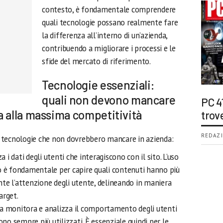
contesto, è fondamentale comprendere
quali tecnologie possano realmente fare
la differenza all’interno di un’azienda,
contribuendo a migliorare i processi e le
sfide del mercato di riferimento.
Tecnologie essenziali:
quali non devono mancare
PC 4
a alla massima competitività
trov
REDAZI
 tecnologie che non dovrebbero mancare in azienda:
a i dati degli utenti che interagiscono con il sito. L’uso
o è fondamentale per capire quali contenuti hanno più
te l’attenzione degli utente, delineando in maniera
arget.
ia monitora e analizza il comportamento degli utenti
ono sempre più utilizzati. È essenziale quindi per le