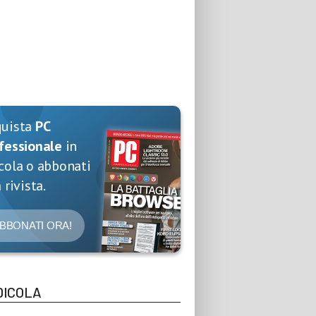
quista
PC
fessionale
in
cola o abbonati
 rivista.
BBONATI ORA!
DICOLA