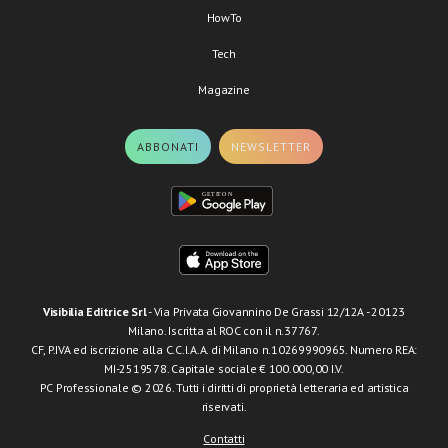
HowTo
Tech
Magazine
ABBONATI
NEWSLETTER
Visibilia Editrice Srl
- Via Privata Giovannino De Grassi 12/12A - 20123
Milano. Iscritta al ROC con il n.37767.
CF, P.IVA ed iscrizione alla C.C.I.A.A. di Milano n.10269990965. Numero REA:
MI-2519578. Capitale sociale € 100.000,00 I.V.
PC Professionale © 2026. Tutti i diritti di proprietà letteraria ed artistica
riservati.
Contatti