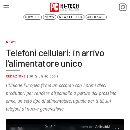
HOW-TO
NEWS
NEWSLETTER
ABBONATI
NEWS
Telefoni cellulari: in arrivo
l’alimentatore unico
REDAZIONE
| 30 GIUGNO 2009
L’Unione Europea firma un accordo con i primi dieci
produttori per rendere disponibile a partire dal prossimo
anno, un solo tipo di alimentatore, uguale per tutti, sui
telefoni di nuova generazione.
0:18 /
Ad
hub
M
POWERE
1
/
2