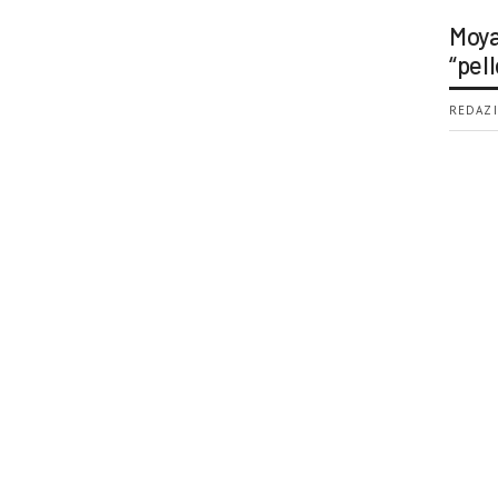
Moya
“pell
REDAZI