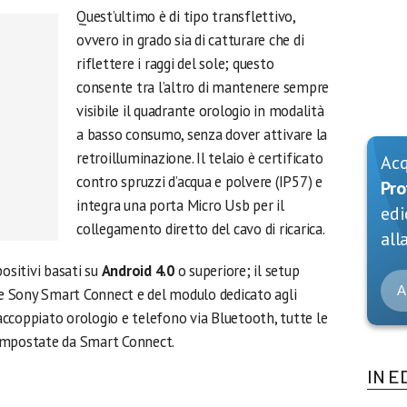
Quest’ultimo è di tipo transflettivo,
ovvero in grado sia di catturare che di
riflettere i raggi del sole; questo
consente tra l’altro di mantenere sempre
visibile il quadrante orologio in modalità
a basso consumo, senza dover attivare la
retroilluminazione. Il telaio è certificato
Ac
contro spruzzi d’acqua e polvere (IP57) e
Pro
integra una porta Micro Usb per il
edi
collegamento diretto del cavo di ricarica.
alla
positivi basati su
Android 4.0
o superiore; il setup
A
are Sony Smart Connect e del modulo dedicato agli
ccoppiato orologio e telefono via Bluetooth, tutte le
impostate da Smart Connect.
IN E