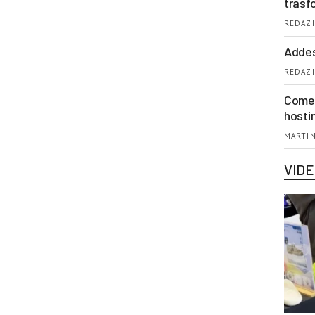
trasf
REDAZI
Addes
REDAZI
Come 
hosti
MARTIN
VID