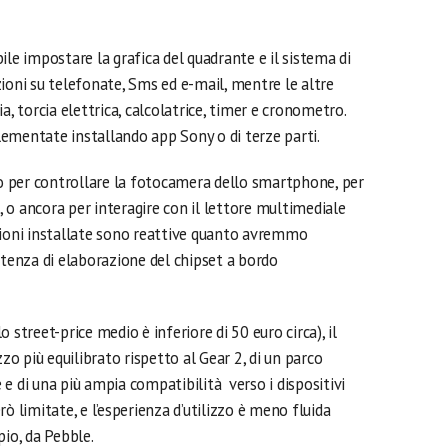
ile impostare la grafica del quadrante e il sistema di
ioni su telefonate, Sms ed e-mail, mentre le altre
a, torcia elettrica, calcolatrice, timer e cronometro.
ementate installando app Sony o di terze parti.
to per controllare la fotocamera dello smartphone, per
o, o ancora per interagire con il lettore multimediale
zioni installate sono reattive quanto avremmo
otenza di elaborazione del chipset a bordo
o street-price medio è inferiore di 50 euro circa), il
 più equilibrato rispetto al Gear 2, di un parco
e di una più ampia compatibilità verso i dispositivi
ò limitate, e l’esperienza d’utilizzo è meno fluida
pio, da Pebble.