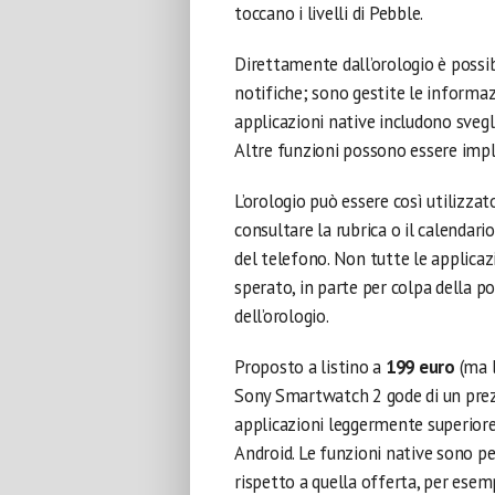
toccano i livelli di Pebble.
Direttamente dall’orologio è possib
notifiche; sono gestite le informaz
applicazioni native includono svegli
Altre funzioni possono essere impl
L’orologio può essere così utilizza
consultare la rubrica o il calendari
del telefono. Non tutte le applica
sperato, in parte per colpa della p
dell’orologio.
Proposto a listino a
199 euro
(ma l
Sony Smartwatch 2 gode di un prezzo
applicazioni leggermente superiore 
Android. Le funzioni native sono per
rispetto a quella offerta, per esem