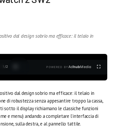
itivo dal design sobrio ma efficace: il telaio in
1
/
2
Ad
hub
Media
POWERED BY
sitivo dal design sobrio ma efficace: il telaio in
ne di robustezza senza appesantire troppo la cassa,
ti sotto il display richiamano le classiche funzioni
ome e menu) andando a completare l’interfaccia di
nsione, sulla destra, e al pannello tattile.