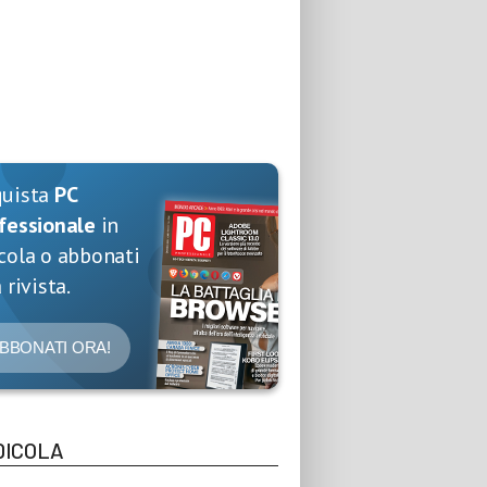
quista
PC
fessionale
in
cola o abbonati
 rivista.
BBONATI ORA!
DICOLA