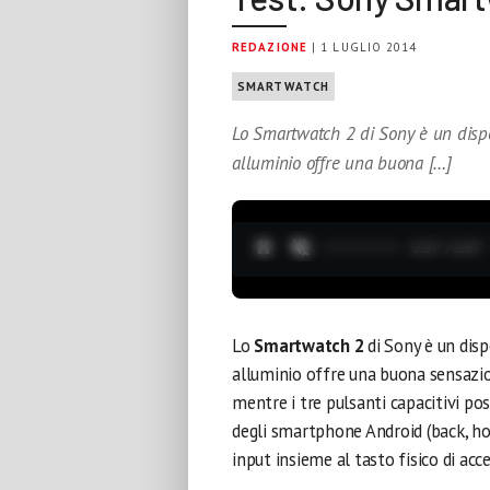
REDAZIONE
| 1 LUGLIO 2014
SMARTWATCH
Lo Smartwatch 2 di Sony è un dispos
alluminio offre una buona […]
0:28 / 3:37
Lo
Smartwatch 2
di Sony è un dispo
alluminio offre una buona sensazio
mentre i tre pulsanti capacitivi pos
degli smartphone Android (back, h
input insieme al tasto fisico di acce