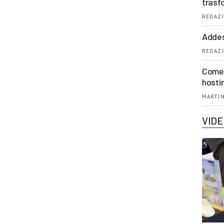
trasf
REDAZI
Addes
REDAZI
Come 
hosti
MARTIN
VID