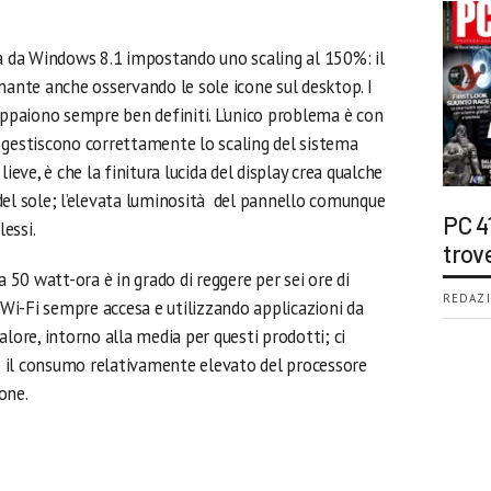
ta da Windows 8.1 impostando uno scaling al 150%: il
nante anche osservando le sole icone sul desktop. I
appaiono sempre ben definiti. L’unico problema è con
 gestiscono correttamente lo scaling del sistema
ieve, è che la finitura lucida del display crea qualche
del sole; l’elevata luminosità del pannello comunque
PC 4
lessi.
trov
a 50 watt-ora è in grado di reggere per sei ore di
REDAZI
e Wi-Fi sempre accesa e utilizzando applicazioni da
alore, intorno alla media per questi prodotti; ci
 il consumo relativamente elevato del processore
ione.