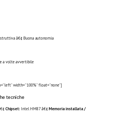
ostruttiva â€¢ Buona autonomia
 a volte avvertibile
n=”left” width=”100%” float=”none”]
che tecniche
â€¢
Chipset:
Intel HM87 â€¢
Memoria installata /