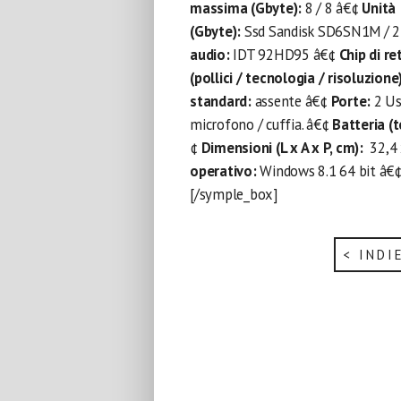
massima (Gbyte):
8 / 8 â€¢
Unità 
(Gbyte):
Ssd Sandisk SD6SN1M / 
audio:
IDT 92HD95 â€¢
Chip di re
(pollici / tecnologia / risoluzione
standard:
assente â€¢
Porte:
2 Us
microfono / cuffia. â€¢
Batteria (t
¢
Dimensioni (L x A x P, cm):
32,4 
operativo:
Windows 8.1 64 bit â€
[/symple_box]
< INDI