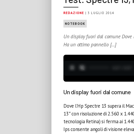
REDAZIONE
| 3 LUGLIO 2014
NOTEBOOK
Un display fuori dal comune Dove l
Ha un ottimo pannello […]
0:28 / 3:37
Un display fuori dal comune
Dove l’Hp Spectre 13 supera il Mac
13″ con risoluzione di 2.560 x 1.440
tecnologia Retina) si ferma ai 1.44
Ips consente angoli di visione eleva