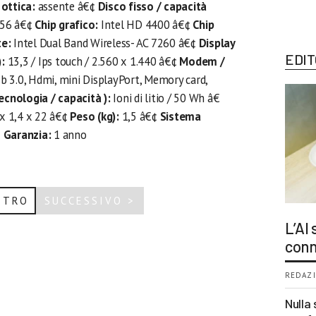
ottica:
assente â€¢
Disco fisso / capacità
256 â€¢
Chip grafico:
Intel HD 4400 â€¢
Chip
te:
Intel Dual Band Wireless- AC 7260 â€¢
Display
EDIT
):
13,3 / Ips touch / 2.560 x 1.440 â€¢
Modem /
b 3.0, Hdmi, mini DisplayPort, Memory card,
ecnologia / capacità ):
Ioni di litio / 50 Wh â€
x 1,4 x 22 â€¢
Peso (kg):
1,5 â€¢
Sistema
¢
Garanzia:
1 anno
ETRO
SUCCESSIVO >
L’AI
conn
REDAZI
Nulla 