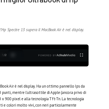
’Hp Spectre 13 supera il MacBook Air è nel display.
1
/
2
Ad
hub
Media
POWERED BY
Book Air è nel display. Ha un ottimo pannello Ips da
 punti, mentre l’ultrasottile di Apple (ancora privo di
0 x 900 pixel e alla tecnologia Tft-Tn. La tecnologia
ti e colori molto vivi, con neri particolarmente