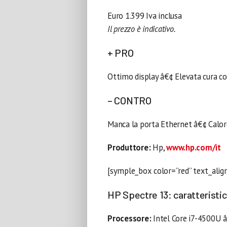
Euro 1.399 Iva inclusa
Il prezzo è indicativo.
+ PRO
Ottimo display â€¢ Elevata cura c
– CONTRO
Manca la porta Ethernet â€¢ Calore
Produttore:
Hp,
www.hp.com/it
[symple_box color=”red” text_alig
HP Spectre 13: caratteristi
Processore:
Intel Core i7-4500U 