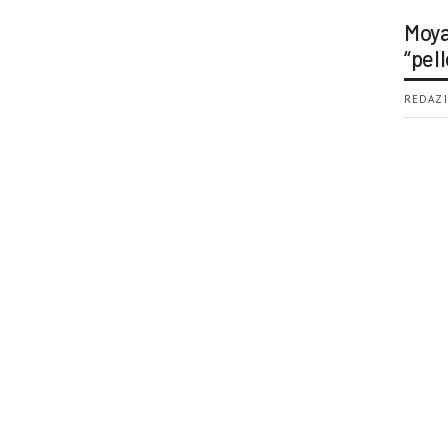
Moya
“pell
REDAZI