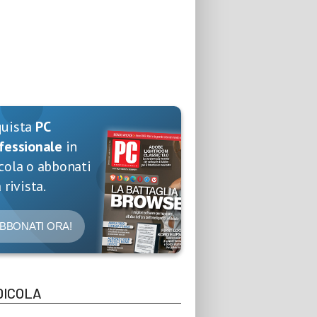
quista
PC
fessionale
in
cola o abbonati
 rivista.
BBONATI ORA!
DICOLA