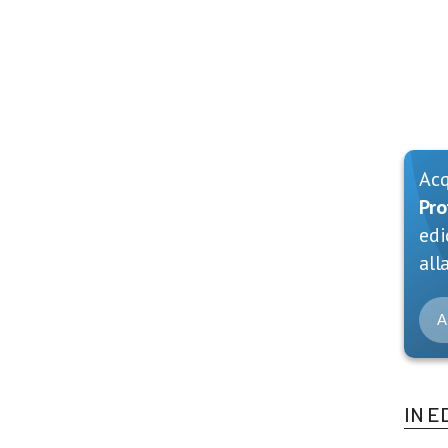
Ac
Pro
edi
alla
A
IN E