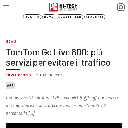
HOW-TO
NEWS
NEWSLETTER
ABBONATI
NEWS
TomTom Go Live 800: più
servizi per evitare il traffico
SILVIA.PONZIO
| 31 MAGGIO 2011
APP
I nuovi servizi TomTom LIVE come HD Traffic offrono ancora
più informazioni sul traffico e indicazioni stradali sul
percorso in […]