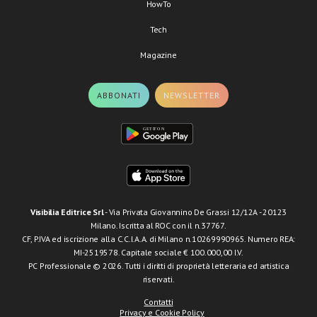
HowTo
Tech
Magazine
ABBONATI
NEWSLETTER
Visibilia Editrice Srl
- Via Privata Giovannino De Grassi 12/12A - 20123
Milano. Iscritta al ROC con il n.37767.
CF, P.IVA ed iscrizione alla C.C.I.A.A. di Milano n.10269990965. Numero REA:
MI-2519578. Capitale sociale € 100.000,00 I.V.
PC Professionale © 2026. Tutti i diritti di proprietà letteraria ed artistica
riservati.
Contatti
Privacy e Cookie Policy