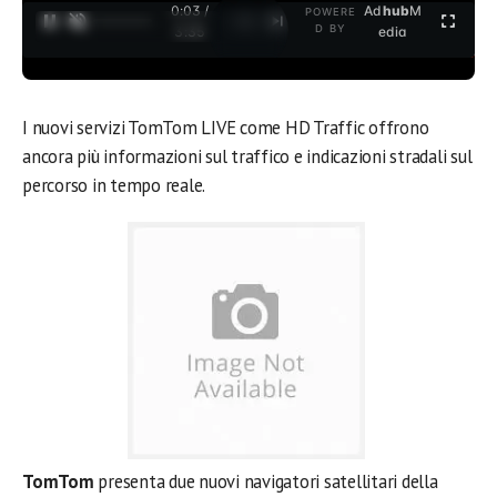
0:04 /
Ad
hub
M
POWERE
1
/
2
D BY
3:35
edia
I nuovi servizi TomTom LIVE come HD Traffic offrono
ancora più informazioni sul traffico e indicazioni stradali sul
percorso in tempo reale.
TomTom
presenta due nuovi navigatori satellitari della