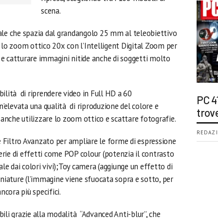
scena.
e che spazia dal grandangolo 25 mm al teleobiettivo
o zoom ottico 20x con l’Intelligent Digital Zoom per
e catturare immagini nitide anche di soggetti molto
ilità di riprendere video in Full HD a 60
PC 4
elevata una qualità di riproduzione del colore e
trov
e anche utilizzare lo zoom ottico e scattare fotografie.
REDAZI
 Filtro Avanzato per ampliare le forme di espressione
serie di effetti come POP colour (potenzia il contrasto
ale dai colori vivi);Toy camera (aggiunge un effetto di
iniature (l’immagine viene sfuocata sopra e sotto, per
ncora più specifici.
ili grazie alla modalità “Advanced Anti-blur”, che