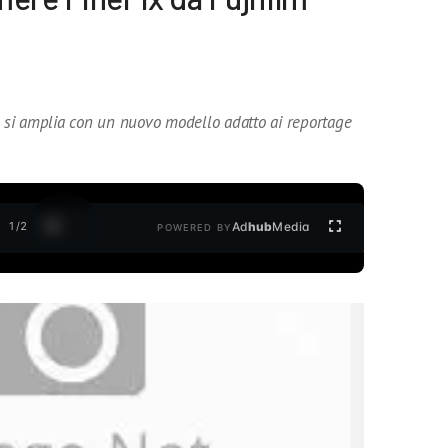
lm si amplia con un nuovo modello adatto ai reportage
1
/
2
Ad
hub
Media
POWERED BY