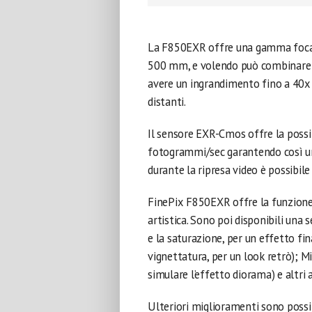
La F850EXR offre una gamma focal
500 mm, e volendo può combinare l
avere un ingrandimento fino a 40x 
distanti.
Il sensore EXR-Cmos offre la possib
fotogrammi/sec garantendo così un’
durante la ripresa video è possibil
FinePix F850EXR offre la funzione
artistica. Sono poi disponibili una 
e la saturazione, per un effetto fin
vignettatura, per un look retrò); M
simulare l’effetto diorama) e altri a
Ulteriori miglioramenti sono possib