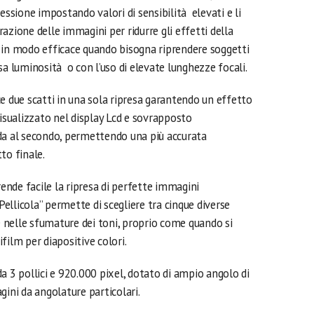
essione impostando valori di sensibilità elevati e li
azione delle immagini per ridurre gli effetti della
 in modo efficace quando bisogna riprendere soggetti
sa luminosità o con l’uso di elevate lunghezze focali.
e due scatti in una sola ripresa garantendo un effetto
visualizzato nel display Lcd e sovrapposto
da al secondo, permettendo una più accurata
to finale.
nde facile la ripresa di perfette immagini
llicola” permette di scegliere tra cinque diverse
nelle sfumature dei toni, proprio come quando si
jifilm per diapositive colori.
a 3 pollici e 920.000 pixel, dotato di ampio angolo di
gini da angolature particolari.