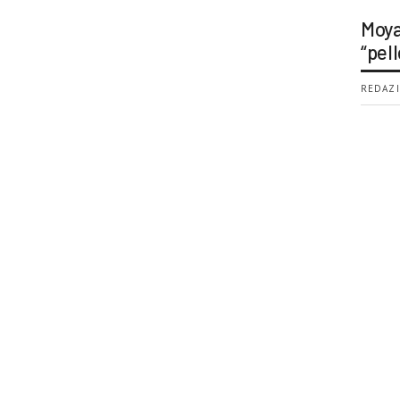
Moya
“pell
REDAZI