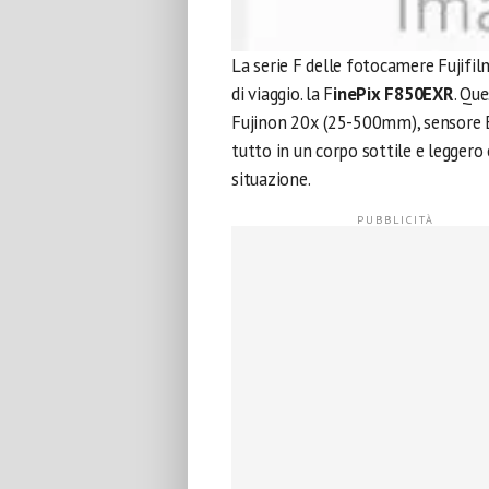
La serie F delle fotocamere Fujifi
di viaggio. la F
inePix F850EXR
. Qu
Fujinon 20x (25-500mm), sensore Exr
tutto in un corpo sottile e leggero 
situazione.