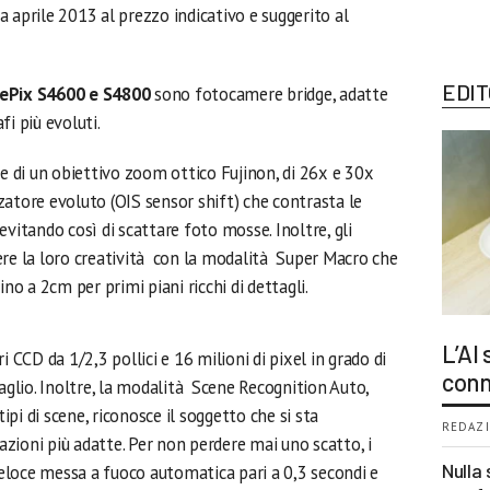
 aprile 2013 al prezzo indicativo e suggerito al
EDIT
nePix S4600 e S4800
sono fotocamere bridge, adatte
i più evoluti.
 di un obiettivo zoom ottico Fujinon, di 26x e 30x
zatore evoluto (OIS sensor shift) che contrasta le
evitando così di scattare foto mosse. Inoltre, gli
ere la loro creatività con la modalità Super Macro che
ino a 2cm per primi piani ricchi di dettagli.
L’AI
CD da 1/2,3 pollici e 16 milioni di pixel in grado di
conn
taglio. Inoltre, la modalità Scene Recognition Auto,
tipi di scene, riconosce il soggetto che si sta
REDAZI
zioni più adatte. Per non perdere mai uno scatto, i
Nulla 
loce messa a fuoco automatica pari a 0,3 secondi e