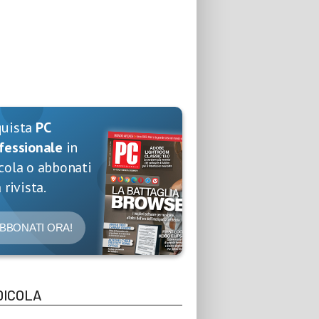
quista
PC
fessionale
in
cola o abbonati
 rivista.
BBONATI ORA!
DICOLA