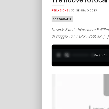
REDAZIONE
| 30 GENNAIO 2013
FOTOGRAFIA
La serie F delle fotocamere Fujifi
di viaggio. la FinePix F850EXR. […]
0:05 / 3:35