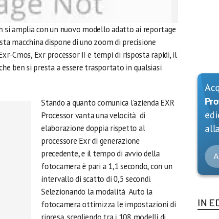
lm si amplia con un nuovo modello adatto ai reportage
esta macchina dispone di uno zoom di precisione
-Cmos, Exr processor II e tempi di risposta rapidi, il
che ben si presta a essere trasportato in qualsiasi
Ac
Pro
Stando a quanto comunica l’azienda EXR
edi
Processor vanta una velocità di
alla
elaborazione doppia rispetto al
processore Exr di generazione
precedente, e il tempo di avvio della
A
fotocamera è pari a 1,1 secondo, con un
intervallo di scatto di 0,5 secondi.
Selezionando la modalità Auto la
IN E
fotocamera ottimizza le impostazioni di
ripresa, scegliendo tra i 108 modelli di