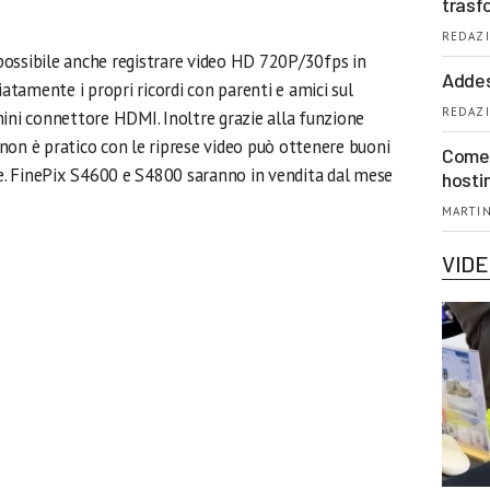
trasf
REDAZI
possibile anche registrare video HD 720P/30fps in
Addes
tamente i propri ricordi con parenti e amici sul
REDAZI
mini connettore HDMI. Inoltre grazie alla funzione
non è pratico con le riprese video può ottenere buoni
Come 
nte. FinePix S4600 e S4800 saranno in vendita dal mese
hosti
MARTIN
VID