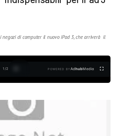
ei negozi di computer il nuovo iPad 3, che arriverà il
1
/
2
Ad
hub
Media
POWERED BY