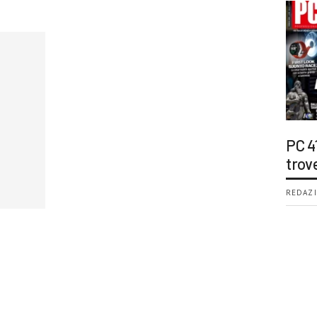
PC 4
trov
REDAZI