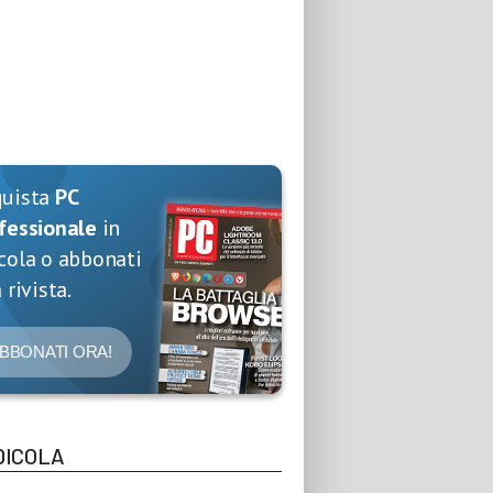
quista
PC
fessionale
in
cola o abbonati
 rivista.
BBONATI ORA!
DICOLA