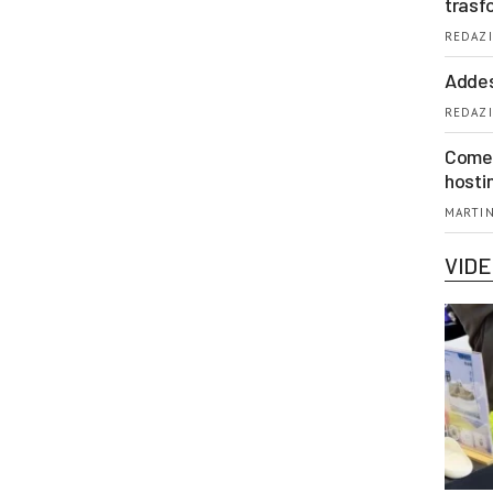
trasf
REDAZI
Addes
REDAZI
Come 
hosti
MARTIN
VID