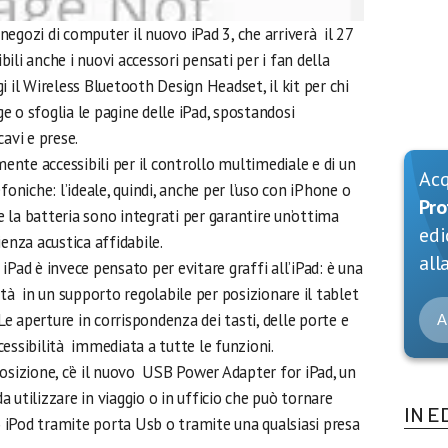
i negozi di computer il nuovo iPad 3, che arriverà il 27
ili anche i nuovi accessori pensati per i fan della
i il Wireless Bluetooth Design Headset, il kit per chi
 o sfoglia le pagine delle iPad, spostandosi
avi e prese.
mente accessibili per il controllo multimediale e di un
Ac
foniche: l’ideale, quindi, anche per l’uso con iPhone o
Pro
 la batteria sono integrati per garantire un’ottima
edi
enza acustica affidabile.
alla
iPad è invece pensato per evitare graffi all’iPad: è una
ità in un supporto regolabile per posizionare il tablet
 aperture in corrispondenza dei tasti, delle porte e
A
essibilità immediata a tutte le funzioni.
osizione, c’è il nuovo USB Power Adapter for iPad, un
 utilizzare in viaggio o in ufficio che può tornare
IN E
 o iPod tramite porta Usb o tramite una qualsiasi presa