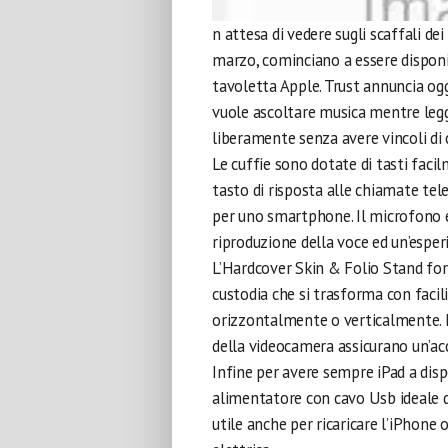
n attesa di vedere sugli scaffali de
marzo, cominciano a essere disponib
tavoletta Apple. Trust annuncia ogg
vuole ascoltare musica mentre legge
liberamente senza avere vincoli di c
Le cuffie sono dotate di tasti facil
tasto di risposta alle chiamate tele
per uno smartphone. Il microfono e
riproduzione della voce ed un’esperi
L’Hardcover Skin & Folio Stand for 
custodia che si trasforma con facil
orizzontalmente o verticalmente. Le
della videocamera assicurano un’acc
Infine per avere sempre iPad a disp
alimentatore con cavo Usb ideale da
utile anche per ricaricare l’iPhone