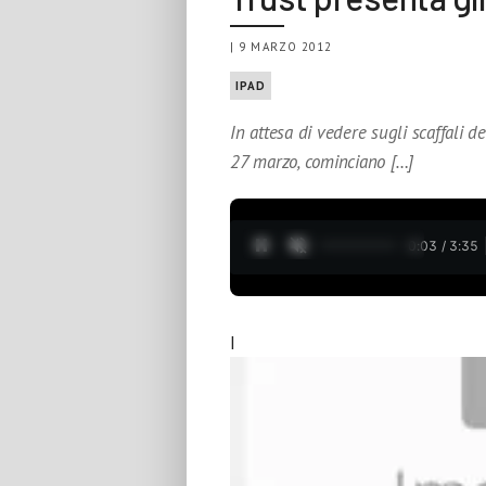
| 9 MARZO 2012
IPAD
In attesa di vedere sugli scaffali d
27 marzo, cominciano […]
0:04 / 3:35
I