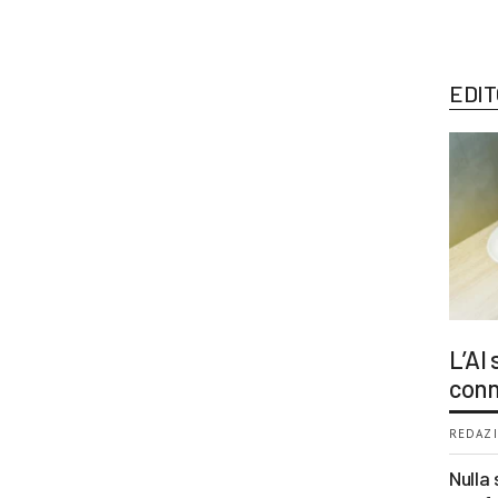
EDIT
L’AI
conn
REDAZI
Nulla 