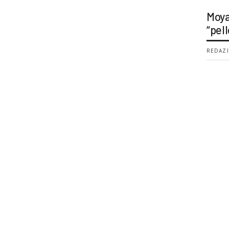
Moya
“pell
REDAZI