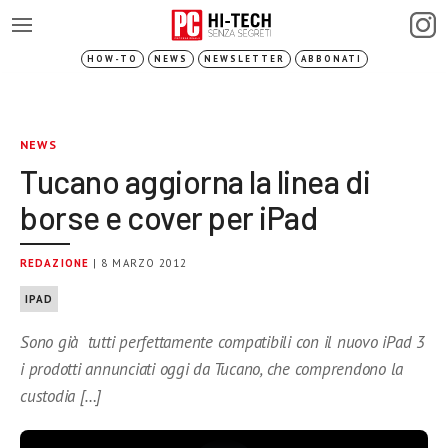
HOW-TO
NEWS
NEWSLETTER
ABBONATI
NEWS
Tucano aggiorna la linea di
borse e cover per iPad
REDAZIONE
| 8 MARZO 2012
IPAD
Sono già tutti perfettamente compatibili con il nuovo iPad 3
i prodotti annunciati oggi da Tucano, che comprendono la
custodia […]