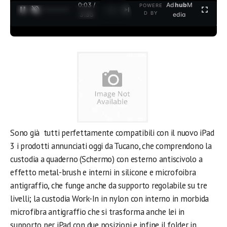
0:04 /
Ad
hub
M
POWERE
1
/
2
D BY
3:35
edia
Sono già tutti perfettamente compatibili con il nuovo iPad
3 i prodotti annunciati oggi da Tucano, che comprendono la
custodia a quaderno (Schermo) con esterno antiscivolo a
effetto metal-brush e interni in silicone e microfoibra
antigraffio, che funge anche da supporto regolabile su tre
livelli; la custodia Work-In in nylon con interno in morbida
microfibra antigraffio che si trasforma anche lei in
supporto per iPad con due posizioni e infine il folder in