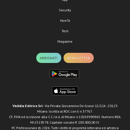
Security
HowTo
Tech
Magazine
ABBONATI
NEWSLETTER
Visibilia Editrice Srl
- Via Privata Giovannino De Grassi 12/12A - 20123
Milano. Iscritta al ROC con il n.37767.
CF, P.IVA ed iscrizione alla C.C.I.A.A. di Milano n.10269990965. Numero REA:
MI-2519578. Capitale sociale € 100.000,00 I.V.
PC Professionale © 2026. Tutti i diritti di proprietà letteraria ed artistica