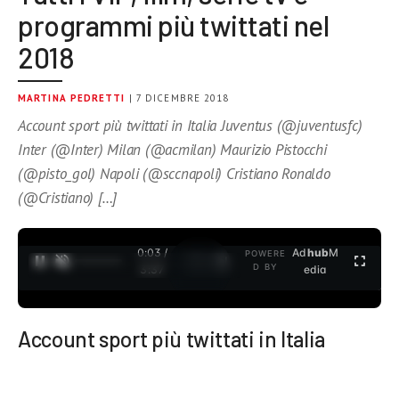
programmi più twittati nel
2018
MARTINA PEDRETTI
| 7 DICEMBRE 2018
Account sport più twittati in Italia Juventus (@juventusfc)
Inter (@Inter) Milan (@acmilan) Maurizio Pistocchi
(@pisto_gol) Napoli (@sccnapoli) Cristiano Ronaldo
(@Cristiano) […]
0:04 /
Ad
hub
M
POWERE
1
/
2
D BY
3:37
edia
Account sport più twittati in Italia