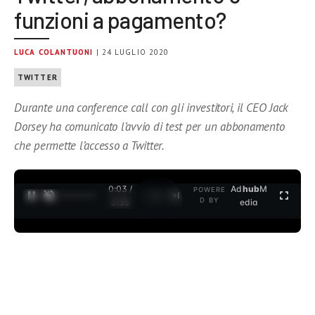
funzioni a pagamento?
LUCA COLANTUONI
| 24 LUGLIO 2020
TWITTER
Durante una conference call con gli investitori, il CEO Jack
Dorsey ha comunicato l’avvio di test per un abbonamento
che permette l’accesso a Twitter.
0:04 /
Ad
hub
M
POWERE
1
/
2
D BY
3:35
edia