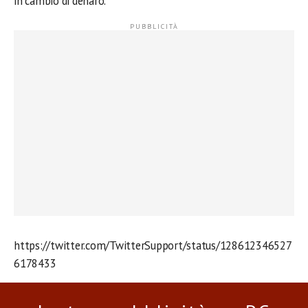
in cambio di denaro.
https://twitter.com/TwitterSupport/status/128612346527
6178433